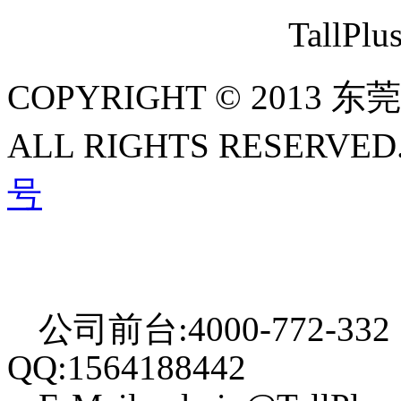
TallP
COPYRIGHT © 2013
ALL RIGHTS RESERVED
号
公司前台:4000-772-332
QQ:1564188442